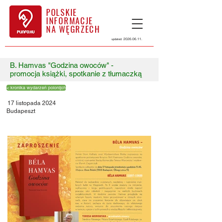
POLSKIE
INFORMACJE
NA WĘGRZECH
2026.06.11
.
updated:
B. Hamvas "Godzina owoców" -
promocja książki, spotkanie z tłumaczką
< kronika wydarzeń polonijch
17 listopada 2024
Budapeszt