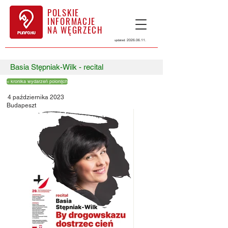
POLSKIE
INFORMACJE
NA WĘGRZECH
2026.06.11
.
updated:
Basia Stępniak-Wilk - recital
< kronika wydarzeń polonijch
4 października 2023
Budapeszt