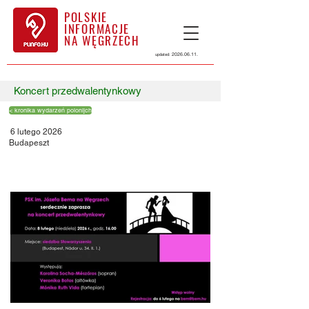
POLSKIE
INFORMACJE
NA WĘGRZECH
2026.06.11
.
updated:
Koncert przedwalentynkowy
< kronika wydarzeń polonijch
6 lutego 2026
Budapeszt