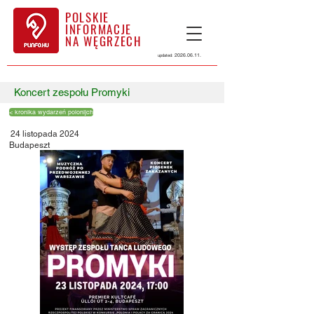
POLSKIE
INFORMACJE
NA WĘGRZECH
2026.06.11
.
updated:
Koncert zespołu Promyki
< kronika wydarzeń polonijch
24 listopada 2024
Budapeszt