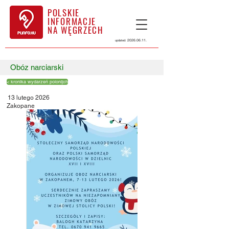
POLSKIE
INFORMACJE
NA WĘGRZECH
2026.06.11
.
updated:
Obóz narciarski
< kronika wydarzeń polonijch
13 lutego 2026
Zakopane