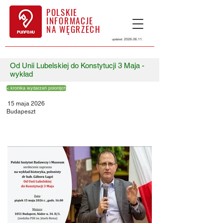
POLSKIE
INFORMACJE
NA WĘGRZECH
2026.06.11
.
updated:
Od Unii Lubelskiej do Konstytucji 3 Maja -
wykład
< kronika wydarzeń polonijch
15 maja 2026
Budapeszt