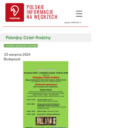
POLSKIE
INFORMACJE
NA WĘGRZECH
2026.06.11
.
updated:
Polonijny Dzień Rodziny
< kronika wydarzeń polonijch
25 sierpnia 2024
Budapeszt