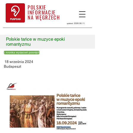
POLSKIE
INFORMACJE
NA WĘGRZECH
2026.06.11
.
updated:
Polskie tańce w muzyce epoki
romantyzmu
< kronika wydarzeń polonijch
18 września 2024
Budapeszt