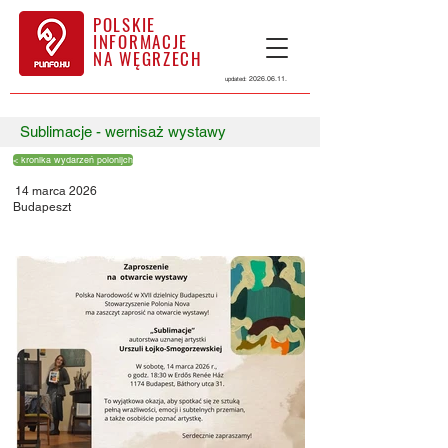
POLSKIE
INFORMACJE
NA WĘGRZECH
2026.06.11
.
updated:
Sublimacje - wernisaż wystawy
< kronika wydarzeń polonijch
14 marca 2026
Budapeszt