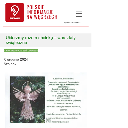
POLSKIE
INFORMACJE
NA WĘGRZECH
2026.06.11
.
updated:
Ubierzmy razem choinkę – warsztaty
świąteczne
< kronika wydarzeń polonijch
6 grudnia 2024
Szolnok