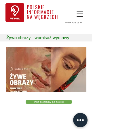
POLSKIE
INFORMACJE
NA WĘGRZECH
2026.06.11
.
updated:
Żywe obrazy - wernisaż wystawy
inne programy po polsku